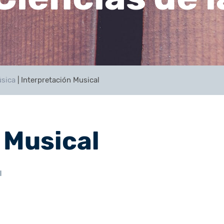
úsica
|
Interpretación Musical
 Musical
l