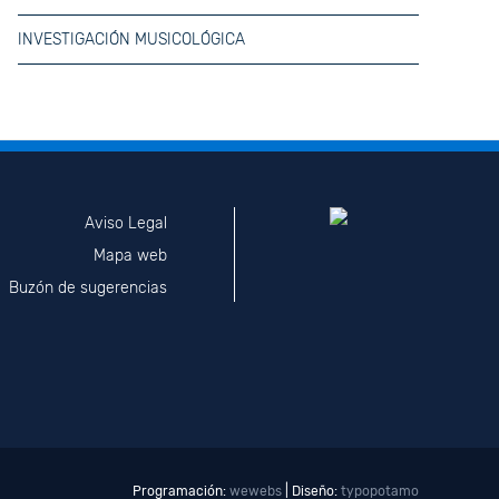
INVESTIGACIÓN MUSICOLÓGICA
Aviso Legal
Mapa web
Buzón de sugerencias
Programación:
wewebs
| Diseño:
typopotamo