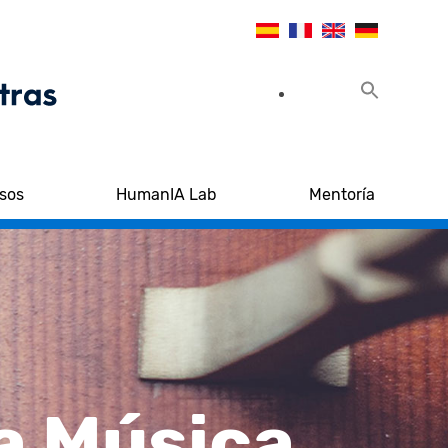
sos
HumanIA Lab
Mentoría
la Música