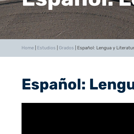
Home
|
Estudios
|
Grados
|
Español: Lengua y Literatu
Español: Lengu