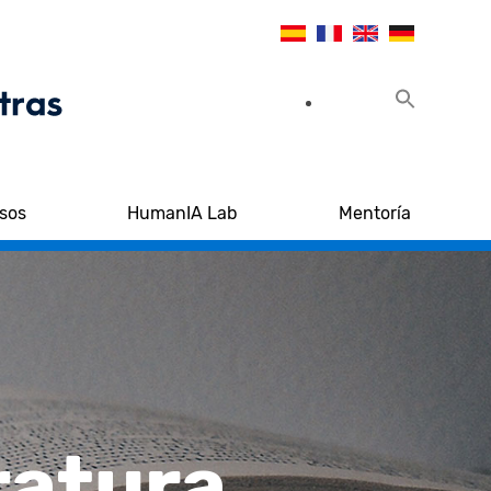
sos
HumanIA Lab
Mentoría
ratura