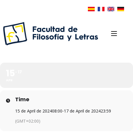
15
17
APR
Time
15 de April de 2024
08:00
-
17 de April de 2024
23:59
(GMT+02:00)