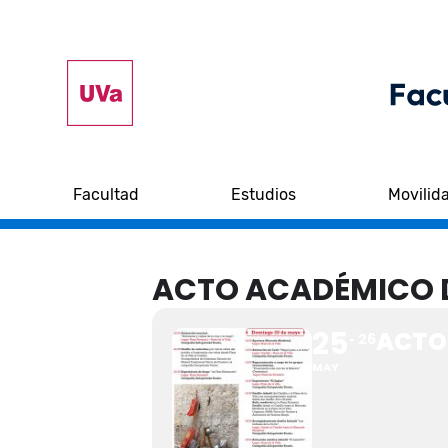
Facultad
Estudios
Movilid
ACTO ACADÉMICO D
25
ACTO
26
MAY