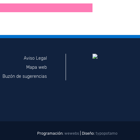
Aviso Legal
Mapa web
Buzón de sugerencias
Programación:
wewebs
| Diseño:
typopotamo