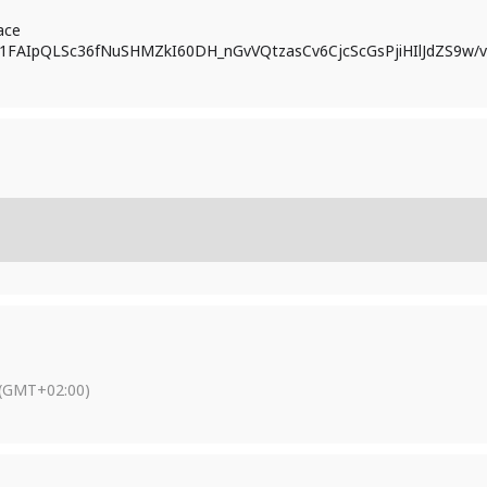
ace
/e/1FAIpQLSc36fNuSHMZkI60DH_nGvVQtzasCv6CjcScGsPjiHIlJdZS9w/
(GMT+02:00)