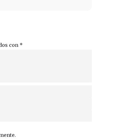
ados con
*
omente.