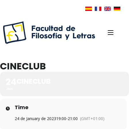
CINECLUB
24
CINECLUB
JAN
Time
24 de January de 2023
19:00
-
21:00
(GMT+01:00)