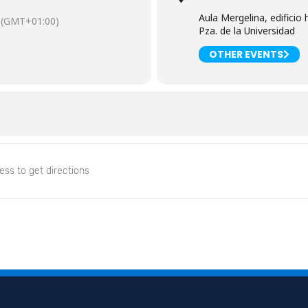
Aula Mergelina, edificio 
(GMT+01:00)
Pza. de la Universidad
OTHER EVENTS
cumental del mes [2jde6zUUj]