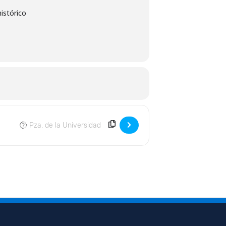
histórico
Destination Address - El documental del mes [3KISRiRTI]