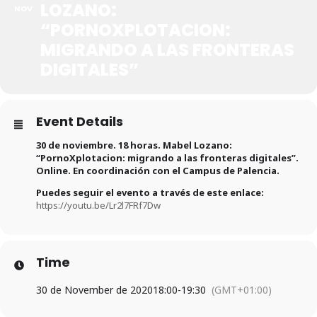
LOZANO:
NOV
“PORNOXPLOTACION:
MIGRANDO A LAS FRONTERAS
DIGITALES”
Event Details
30 de noviembre. 18 horas. Mabel Lozano:
“PornoXplotacion: migrando a las fronteras digitales”.
Online. En coordinación con el Campus de Palencia.
Puedes seguir el evento a través de este enlace:
https://youtu.be/Lr2l7FRf7Dw
Time
30 de November de 2020
18:00
-
19:30
(GMT+01:00)