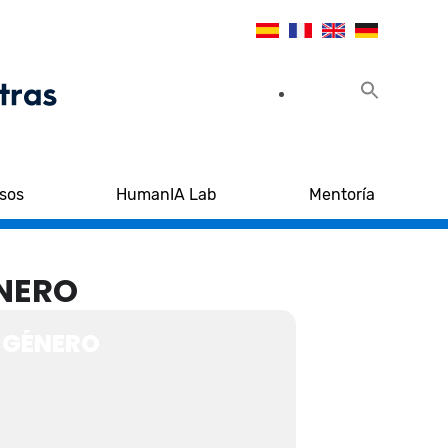
sos
HumanIA Lab
Mentoría
ÉNERO
 GÉNERO