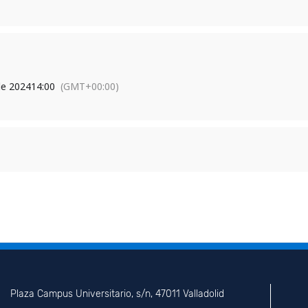
de 2024
14:00
(GMT+00:00)
Plaza Campus Universitario, s/n, 47011 Valladolid