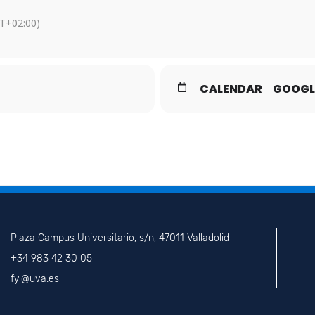
T+02:00)
CALENDAR
GOOGL
Plaza Campus Universitario, s/n, 47011 Valladolid
+34 983 42 30 05
fyl@uva.es