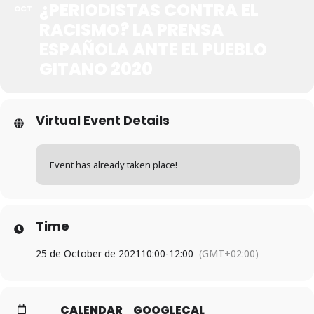
¿PERIODISTAS CONTRA EL
OCT
RACISMO? LA PRENSA
ESPAÑOLA ANTE EL PUEBLO
GITANO 2020
Virtual Event Details
Event has already taken place!
Time
25 de October de 2021
10:00
-
12:00
(GMT+02:00)
CALENDAR
GOOGLECAL