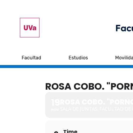
Facultad
Estudios
Movilid
ROSA COBO. "PORN
19
ROSA COBO. "PORNO
SALA DE JUNTAS. FACULTAD DE 
NOV
Time