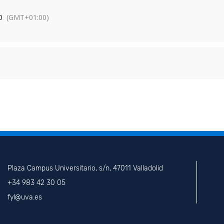
0
(GMT+01:00)
Plaza Campus Universitario, s/n, 47011 Valladolid
+34 983 42 30 05
fyl@uva.es