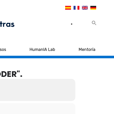
sos
HumanIA Lab
Mentoría
DER".