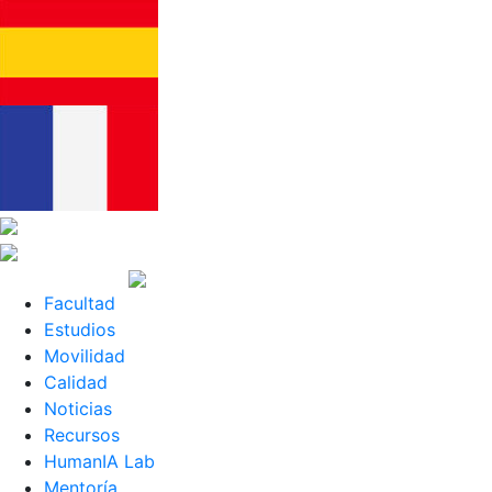
Saltar
al
Facultad
contenido
Estudios
(presiona
Movilidad
la
Calidad
tecla
Noticias
Intro)
Recursos
HumanIA Lab
Mentoría