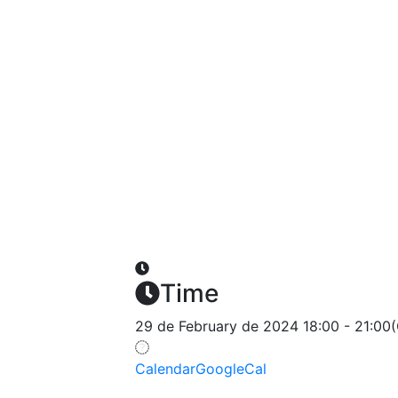
29
feb
18:00
21:00
Taller de Fotografía c
Time
29 de February de 2024
18:00
-
21:00
Calendar
GoogleCal