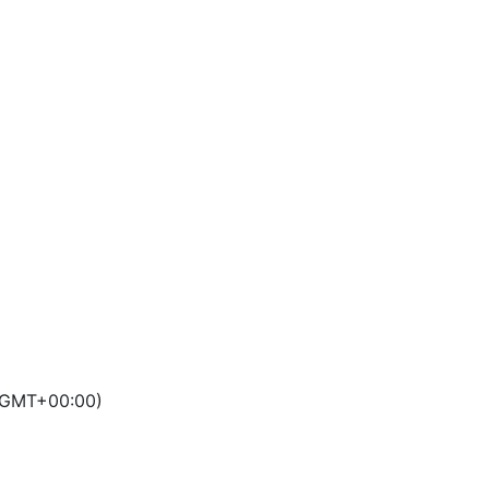
on tu móvil
(GMT+00:00)