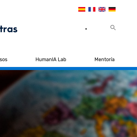
sos
HumanIA Lab
Mentoría