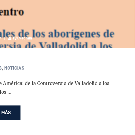
4
fyluvadmin
,
S
NOTICIAS
 América: de la Controversia de Valladolid a los
los …
 MÁS