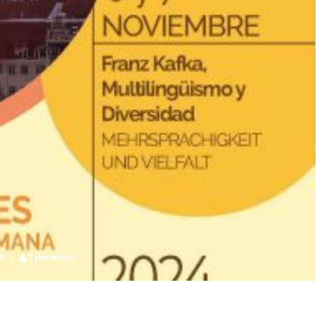
4
fyluvadmin